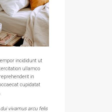
tempor incididunt ut
ercitation ullamco
reprehenderit in
 occaecat cupidatat
.
 dui vivamus arcu felis