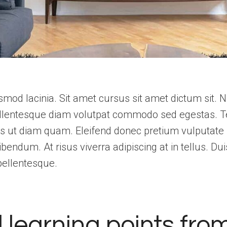
mod lacinia. Sit amet cursus sit amet dictum sit. N
Pellentesque diam volutpat commodo sed egestas. 
duis ut diam quam. Eleifend donec pretium vulputate 
ndum. At risus viverra adipiscing at in tellus. Duis
ellentesque.
 learning points from