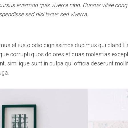
ursus euismod quis viverra nibh. Cursus vitae con
pendisse sed nisi lacus sed viverra.
mus et iusto odio dignissimos ducimus qui blanditi
que corrupti quos dolores et quas molestias exceptu
t, similique sunt in culpa qui officia deserunt mollit
uga.