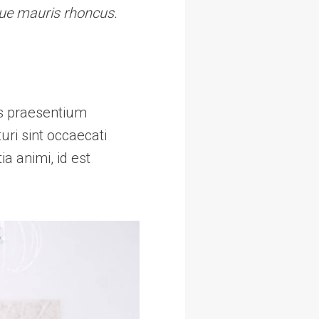
gue mauris rhoncus.
is praesentium
ri sint occaecati
ia animi, id est