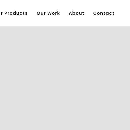
r Products
Our Work
About
Contact